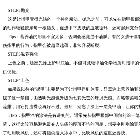
STEP2抛光
这是让指甲变得光洁的一个神奇魔法。抛光之前，可以先在指甲根部
的动作轻轻按摩每一根指头，促进甲下皮肤的血液循环，还可起到充分
Tips：营养油的用量不宜太多，否则会感觉过于油腻。有的女孩子喜
伤指甲的行为，指甲会被越磨越薄，非常容易断裂。
STEP3滋养强化
上色之前，还应先涂上护甲底油。不但可减轻甲油化学物质对指甲的伤
供便捷。
STEP4上色
如果说以往的“裸甲”主要是为了让指甲得到休养，只需涂上营养油和
破了这一禁锢，由透明光感也升级为七彩光芒的珠贝光感。而略带柔粉
流露，用它打造裸妆再好不过。最后，别忘了涂上一层亮甲油，让你的
TIPS：指甲油的涂法是有讲究的。通常先从指甲根部中间向前涂一
笔，这样比较容易避免最令人头痛的厚薄不均的问题，想要令刚刚涂完
了动用吹风机，还可将指尖浸入冰水中，比吹风机的速度还要快。