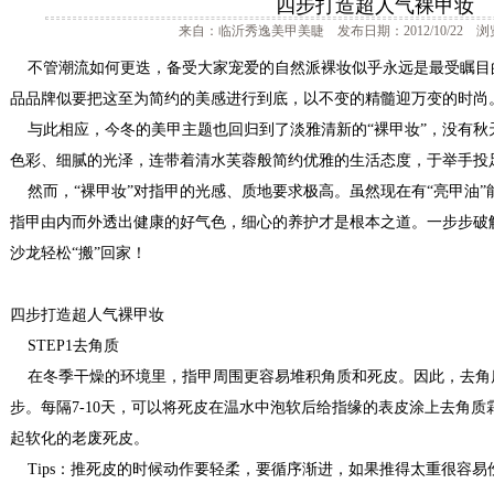
四步打造超人气裸甲妆
来自：临沂秀逸美甲美睫 发布日期：2012/10/22 浏
不管潮流如何更迭，备受大家宠爱的自然派裸妆似乎永远是最受瞩目
品品牌似要把这至为简约的美感进行到底，以不变的精髓迎万变的时尚
与此相应，今冬的美甲主题也回归到了淡雅清新的“裸甲妆”，没有秋
色彩、细腻的光泽，连带着清水芙蓉般简约优雅的生活态度，于举手投
然而，“裸甲妆”对指甲的光感、质地要求极高。虽然现在有“亮甲油”
指甲由内而外透出健康的好气色，细心的养护才是根本之道。一步步破解
沙龙轻松“搬”回家！
四步打造超人气裸甲妆
STEP1去角质
在冬季干燥的环境里，指甲周围更容易堆积角质和死皮。因此，去角
步。每隔7-10天，可以将死皮在温水中泡软后给指缘的表皮涂上去角
起软化的老废死皮。
Tips：推死皮的时候动作要轻柔，要循序渐进，如果推得太重很容易