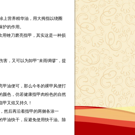
涂上营养精华油，用大拇指以绕圈
保护的作用。
欢用锉刀磨亮指甲，其实这是一种损
害，又可以为卸甲“未雨绸缪”，提
亮甲油便可，那么今冬的裸甲风便打
的颜色，仿若健康指甲肉粉色的自然
指甲又炫又持久！
笔，然后再沿着指甲的两侧各涂一
的甲油快干，应避免使用快干油。除