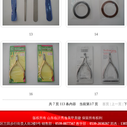
13
14
16
17
共 7 页 113 条内容 当前第1/7 页
首页 | 上一页 |
版权所有 山东临沂秀逸美甲美睫 保留所有权利
区兰田步行街贵人街2楼9号 销售部：
0539-8877567
教学部：
0539-2030267
郑杰：
138