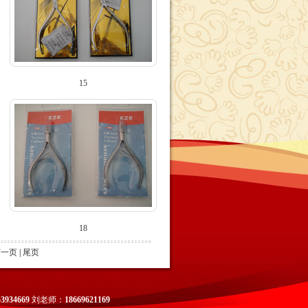
15
18
下一页
|
尾页
53934669
刘老师：
18669621169