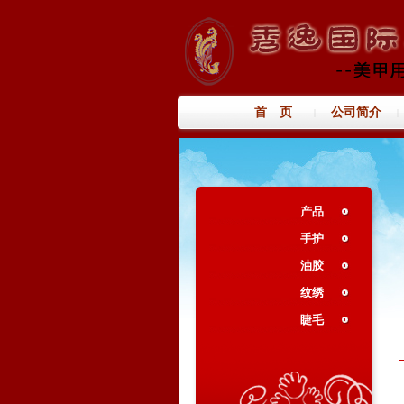
首 页
公司简介
|
|
产品
手护
油胶
纹绣
睫毛