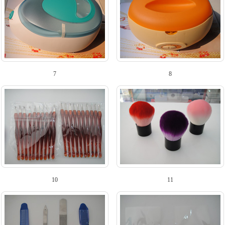
7
8
10
11