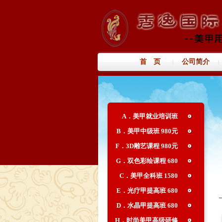
首 页
公司简介
|
|
A．美甲就业培训班
B．美甲中级班 980元
680
F．3D雕艺课程 980元
G．双色彩绘课程 680
C．美甲全科班 1580
E．光疗甲提高班 680
元
D．水晶甲提高班 680
元
H．时尚美甲高级研修
元